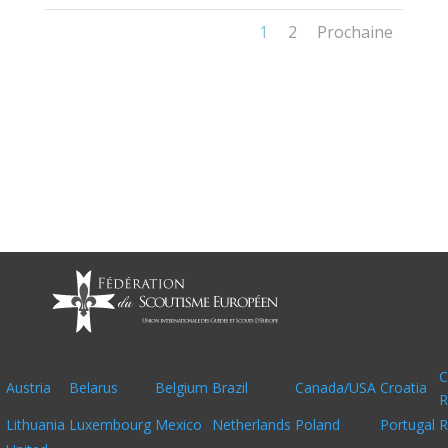
1
2
Prochaine
C
Austria
Belarus
Belgium
Brazil
Canada/USA
Croatia
R
Lithuania
Luxembourg
Mexico
Netherlands
Poland
Portugal
R