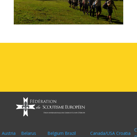
C
Austria
Belarus
Belgium
Brazil
Canada/USA
Croatia
R